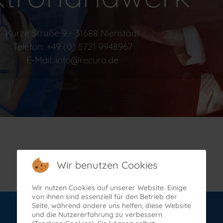
Kurze Straße 9 - 31688 Nienstädt
Telefon: +49 (0) 5721 9948967
E-Mail: info@recura.de
Wir benutzen Cookies
Wir nutzen Cookies auf unserer Website. Einige
von ihnen sind essenziell für den Betrieb der
Sachabsicherung
Seite, während andere uns helfen, diese Website
und die Nutzererfahrung zu verbessern