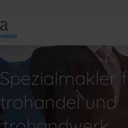
Spezialmakler 
ktrohandel und
ktrohandwerk