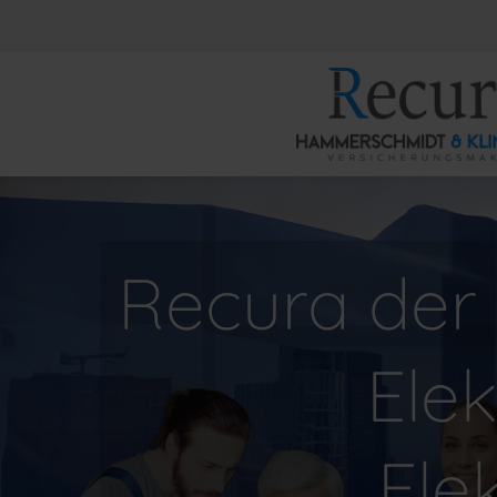
Recura der 
Ele
Ele