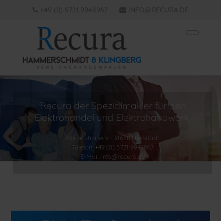
+49 (0) 5721 9948967
INFO@RECURA.DE
Recura der Spezialmakler für den
Elektrohandel und Elektrohandwerk
Kurze Straße 9 - 31688 Nienstädt
Telefon: +49 (0) 5721 9948967
E-Mail: info@recura.de