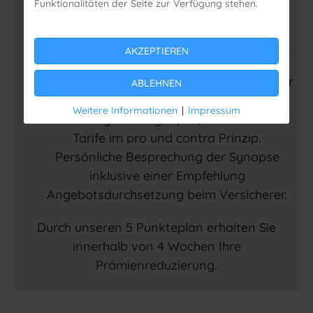
Funktionalitäten der Seite zur Verfügung stehen.
Der Recura – Prüfservice
Bestandsaufnahme des bestehenden
AKZEPTIEREN
Tarifwerkes.
Durchführung des Schriftwechsels mit Ihrer
ABLEHNEN
Krankenversicherung.
Weitere Informationen
|
Impressum
Erstellung einer Synopse, für die neuen
Tarife im pro und contra Prinzip.
Persönliche Besprechung der Synopse
inklusive einer Empfehlung
Angebotsdurchsetzung beim Versicherer.
Durch unseren 5 Punkteplan erhalten Sie
innerhalb von 4 Wochen Ihre
Prämienreduzierung.